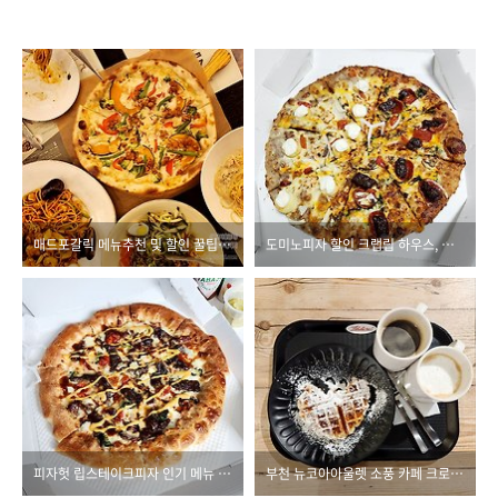
매드포갈릭 메뉴추천 및 할인 꿀팁! (세트구성 리뷰)
도미노피자 할인 크랩립 하우스, 이것 덕분에 50% 이상 저렴해!
피자헛 립스테이크피자 인기 메뉴 추천, 할인은 필수!
부천 뉴코아아울렛 소풍 카페 크로플 맛집, 페르케노!