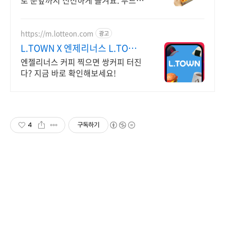
로 문앞까지 신선하게 즐겨요. 부드럽
고 촉촉한 오리지널 글레이즈드 도넛.
지친 일상에 달콤한 행복을 선물!
https://m.lotteon.com
광고
L.TOWN X 엔제리너스 L.TOWN
입주하기
엔젤리너스 커피 찍으면 쌍커피 터진
다? 지금 바로 확인해보세요!
4
구독하기